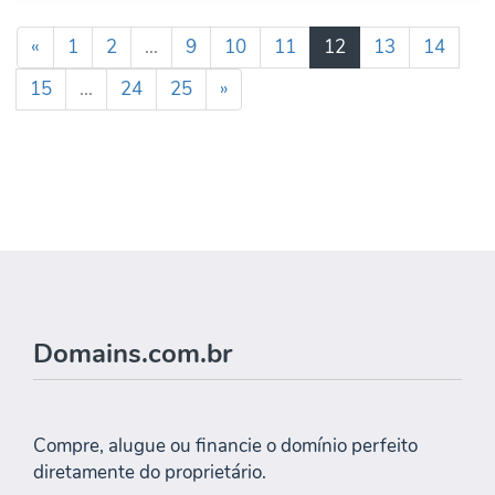
«
1
2
...
9
10
11
12
13
14
15
...
24
25
»
Domains.com.br
Compre, alugue ou financie o domínio perfeito
diretamente do proprietário.