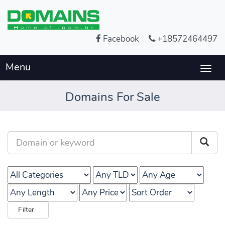
Facebook
+18572464497
Menu
Togg
navig
Domains For Sale